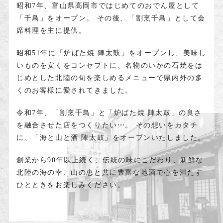
昭和7年、富山県高岡市ではじめてのおでん屋として
「千鳥」をオープン。
その後、「割烹千鳥」として会
席料理を主に提供。
昭和51年に「炉ばた焼 陣太鼓」をオープンし、美味し
いものを安くをコンセプトに、名物のいかの石焼をは
じめとした北陸の旬を楽しめるメニューで県内外の多
くのお客様に愛されてきました。
令和7年、「割烹千鳥」と「炉ばた焼 陣太鼓」の良さ
を融合させた店をつくりたい⋯。
その想いをカタチ
に、「海と山と酒 陣太鼓」をオープンいたしました。
創業から90年以上続く、伝統の味にこだわり、新鮮な
北陸の海の幸、山の恵と共に豊富な地酒で心を満たす
ひとときをお楽しみください。